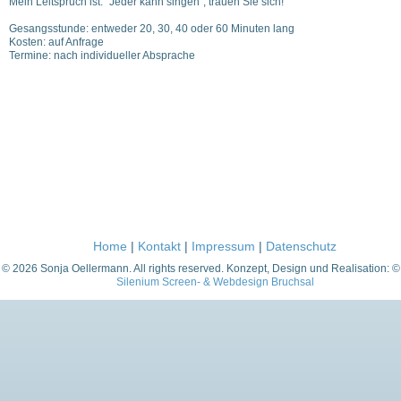
Mein Leitspruch ist: "Jeder kann singen", trauen Sie sich!
Gesangsstunde: entweder 20, 30, 40 oder 60 Minuten lang
Kosten: auf Anfrage
Termine: nach individueller Absprache
Home
|
Kontakt
|
Impressum
|
Datenschutz
© 2026 Sonja Oellermann. All rights reserved. Konzept, Design und Realisation: 
Silenium Screen- & Webdesign Bruchsal